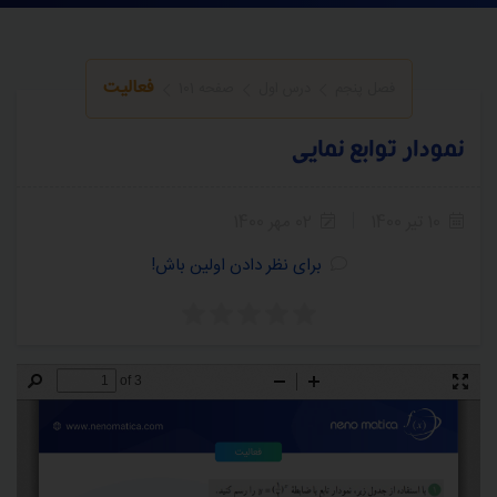
فعالیت
فصل پنجم
درس اول
صفحه 101
نمودار توابع نمایی
10 تیر 1400
02 مهر 1400
برای نظر دادن اولین باش!