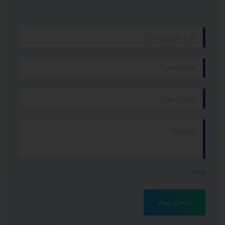
0/255
ارسال پیام