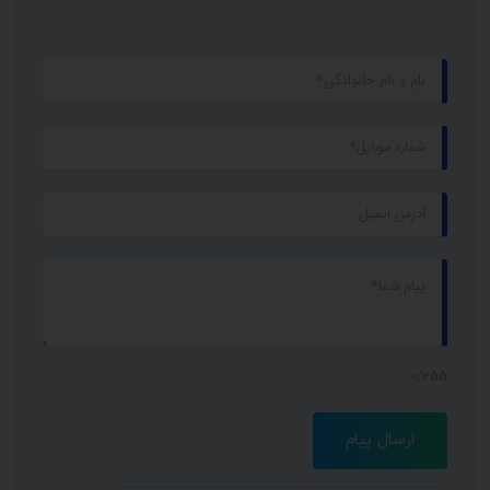
0/255
ارسال پیام