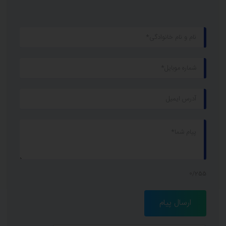
0/255
ارسال پیام