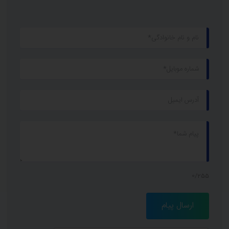
0/255
ارسال پیام