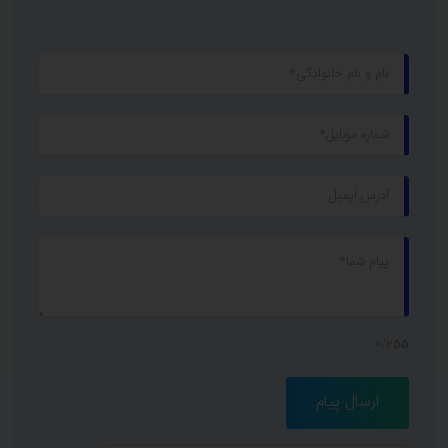
0/255
ارسال پیام