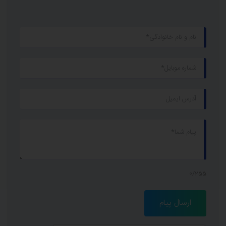
0/255
ارسال پیام