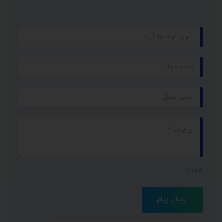
0/255
ارسال پیام