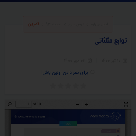
تمرین
فصل چهارم
درس سوم
صفحه 93
توابع مثلثاتی
10 تیر 1400
02 مهر 1400
برای نظر دادن اولین باش!