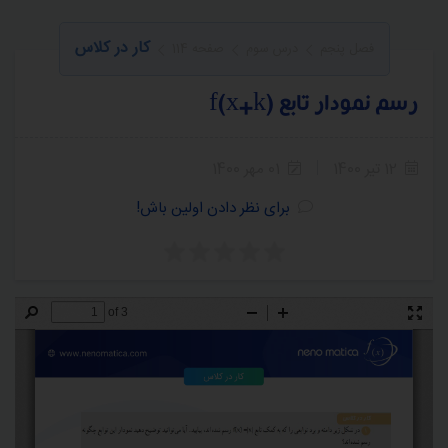
کار در کلاس
فصل پنجم
درس سوم
صفحه 114
رسم نمودار تابع f(x+k)
12 تیر 1400
01 مهر 1400
برای نظر دادن اولین باش!