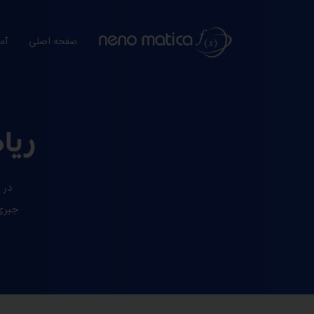
صفحه اصلی
آم
ریا
در 
جبری،