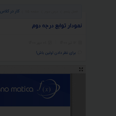
کار در کلاس
فصل پنجم
درس سوم
صفحه 115
نمودار توابع درجه دوم
12 تیر 1400
01 مهر 1400
5
4
3
2
1
برای نظر دادن اولین باش!