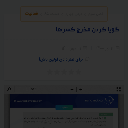
فعالیت
فصل سوم
درس چهارم
صفحه 65
گویا کردن مخرج کسرها
11 تیر 1400
01 مهر 1400
برای نظر دادن اولین باش!