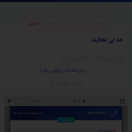
تمرین
فصل سوم
درس اول
صفحه 57
حد بی نهایت
07 تیر 1400
02 مهر 1400
برای نظر دادن اولین باش!