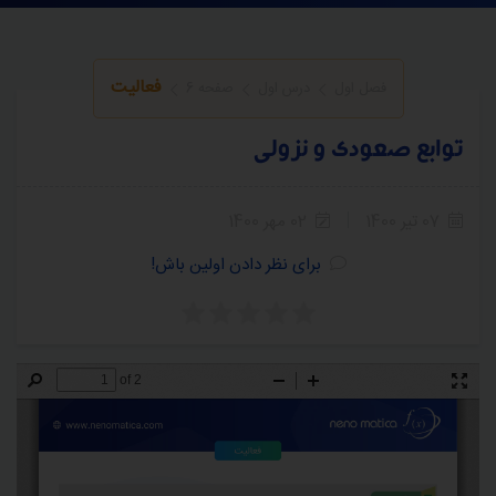
فعالیت
فصل اول
درس اول
صفحه 6
توابع صعودی و نزولی
07 تیر 1400
02 مهر 1400
برای نظر دادن اولین باش!