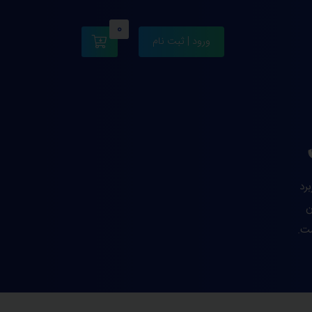
0
ورود | ثبت نام
رد
ن
شت.