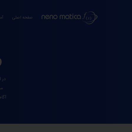
صفحه اصلی
آم
ر
در 
مش
آگاه