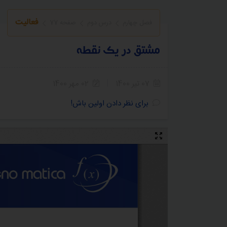
فعالیت
فصل چهارم
درس دوم
صفحه 77
مشتق در یک نقطه
07 تیر 1400
02 مهر 1400
5
4
3
2
1
برای نظر دادن اولین باش!