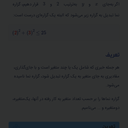
2
3
y
x
اگر به‌جای
و
به‌ترتیب
و
قرار دهیم، گزاره
نما تبدیل به گزاره زیر می‌شود که البته یک گزاره‌ای درست است:
2
2
+
3
2
≤
25
تعریف
هر جمله خبری که شامل یک یا چند متغیر است و با جای‌گذاری،
مقادیری به جای متغیر به یک گزاره تبدیل شود، گزاره نما نامیده
می‌شود.
گزاره نما‌ها را بر حسب تعداد متغیر به کار رفته در آنها، یک‌متغیره،
دو‌متغیره و ... می‌نامیم.
تمرین