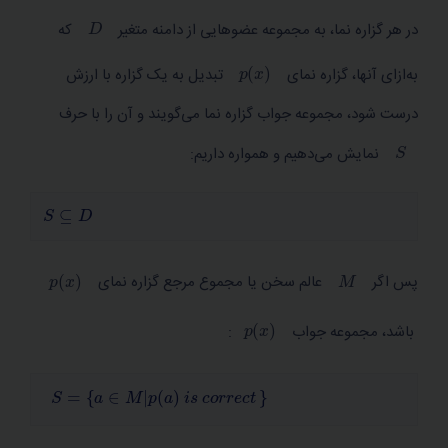
D
در هر گزاره نما، به مجموعه عضوهایی از دامنه متغیر
که
p
x
به‌ازای آنها، گزاره نمای
تبدیل به یک گزاره با ارزش
درست شود، مجموعه جواب گزاره نما می‌گویند و آن را با حرف
S
نمایش می‌دهیم و همواره داریم:
S
⊆
D
p
x
M
پس اگر
عالم سخن یا مجموع مرجع گزاره نمای
p
x
باشد، مجموعه جواب
:
S
=
a
∈
M
p
a
i
s
c
o
r
r
e
c
t