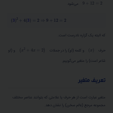
2
=
9
+
12
می‌شود
ترکیب دو شرطی دو گزاره
3
2
+
4
3
=
2
⇒
9
+
12
=
2
ترکیب فصلی انحصاری
ترکیب فصلی دو نقیض
که البته یک گزاره نادرست است.
ترکیب ناسازگاری نه این نه آن
x
2
+
4
x
=
2
x
حرف
و کلمه (او) را در جملات
و (او
گزاره‌ های همیشه درست و نادرست
شاعر است) را متغیر می‌گوییم.
گزاره‌ های هم‌ ارز
قضیه دو شرطی و استلزام منطقی
تعریف متغیر
اصل دوگانگی
نماد‌ گذاری لهستانی
متغیر عبارت است از هر حرف یا علامتی که بتوانند عناصر مختلف
رابطه‌ های منطقی کامل
مجموعه مرجع (عالم سخن) را نشان دهد.