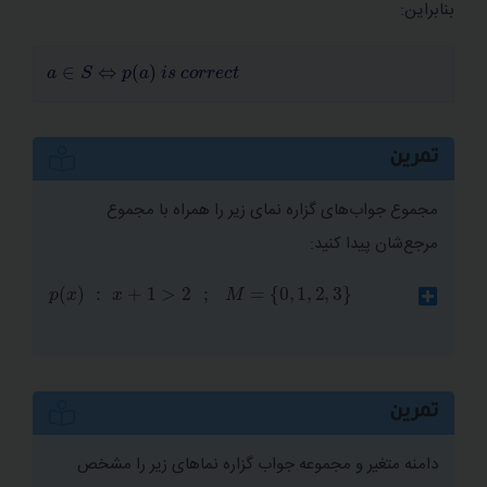
بنابراین:
a
∈
S
⇔
p
a
i
s
c
o
r
r
e
c
t
تمرین
مجموع جواب‌های گزاره نمای زیر را همراه با مجموع
مرجع‌شان پیدا ‌کنید:
0
>
,
2
p
1
,
x
2
;
,
3
:
ملاحظه می‌کنید که گزاره نمای
به‌ازای
و
تبدیل به
تمرین
گزاره درست می‌شود، پس مجموعه جواب:
دامنه متغیر و مجموعه جواب گزاره نماهای زیر را مشخص