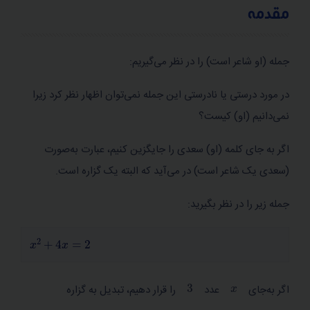
مقدمه
جمله (او شاعر است) را در نظر می‌گیریم:
سرفصل‌های این مبحث
در مورد درستی یا نادرستی این جمله نمی‌توان اظهار نظر کرد زیرا
نمی‌دانیم (او) کیست؟
منطق گزاره
اگر به جای کلمه (او) سعدی را جایگزین کنیم، عبارت به‌صورت
گزاره
(سعدی یک شاعر است) در می‌آید که البته یک گزاره است.
گزاره نما
جمله زیر را در نظر بگیرید:
ترکیب دو گزاره
x
2
+
4
x
=
2
ترکیب عطفی دو گزاره
ترکیب فصلی دو گزاره
3
x
اگر به‌جای
عدد
را قرار دهیم، تبدیل به گزاره
ترکیب شرطی دو گزاره