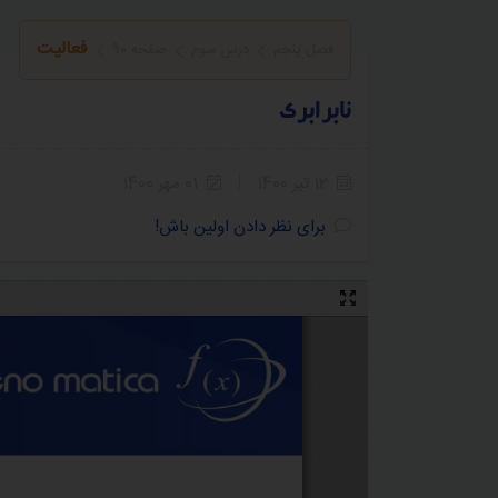
فعالیت
فصل پنجم
درس سوم
صفحه 90
نابرابری
12 تیر 1400
01 مهر 1400
5
4
3
2
1
برای نظر دادن اولین باش!