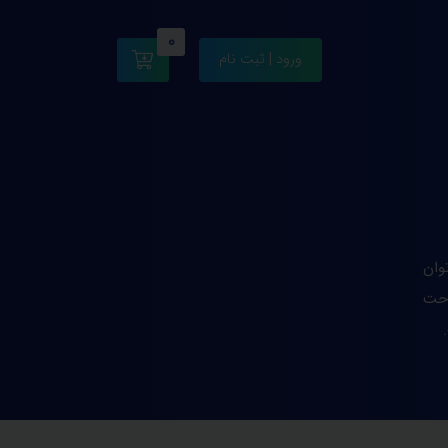
0
ورود | ثبت نام
وان
احت