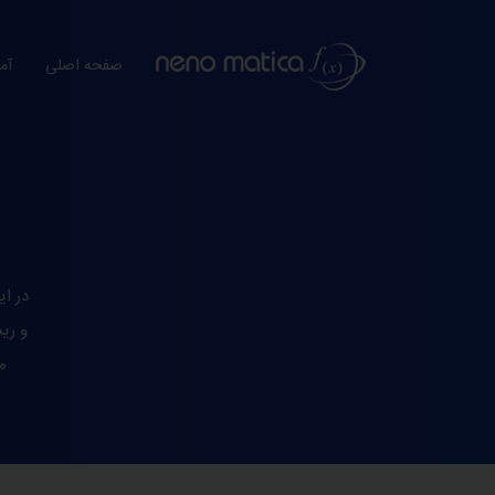
صفحه اصلی
آم
در ا
و ری
م