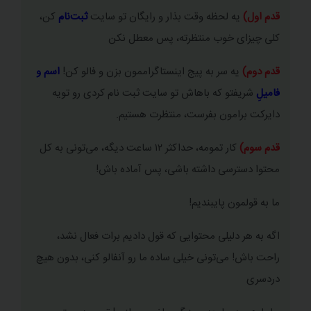
قدم اول)
یه لحظه وقت بذار و رایگان تو سایت
ثبت‌نام
کن،
قانون ششم توان
کلی چیزای خوب منتظرته، پس معطل نکن
قانون هفتم توان
قدم دوم)
یه سر به پیج اینستاگراممون بزن و فالو کن!
اسم و
قانون هشتم توان
فامیلِ
شریفتو که باهاش تو سایت ثبت نام کردی رو تویه
قانون نهم توان
دایرکت برامون بفرست، منتظرت هستیم.
جمع و تفریق توان‌ ها
قدم سوم)
کار تمومه، حداکثر ۱۲ ساعت دیگه، می‌تونی به کل
محتوا دسترسی داشته باشی، پس آماده باش!
معادلات توانی (نمایی)
ما به قولمون پایبندیم!
نامعادلات توانی (نمایی)
نماد‌ علمی
اگه به هر دلیلی محتوایی که قول دادیم برات فعال نشد،
راحت باش! می‌تونی خیلی ساده ما رو آنفالو کنی، بدون هیچ
دردسری