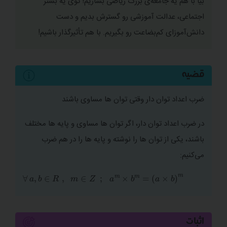
بیا با هم یه جامعه‌ی بزرگ ریاضی بسازیم! توی یه بستر
اجتماعی، عدالت آموزشی رو گسترش بدیم و دست
دانش‌آموزای کم‌بضاعت رو بگیریم. با هم تأثیرگذار باشیم!
قضیه
ضرب اعداد توان دار وقتی توان ها مساوی باشند
در ضرب اعداد توان دار، اگر توان ها مساوی و پایه ‌ها مختلف
باشند، یکی از توان ها را نوشته و پایه‌ ها را در هم ضرب
می‌کنیم:
∀
a
m
a
,
m
b
∈
∈
×
Z
b
R
m
;
,
=
a
×
b
m
اثبات