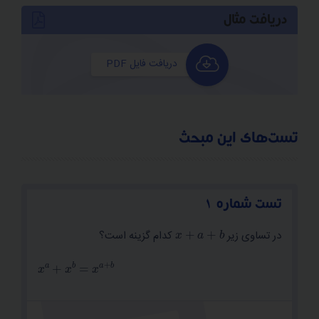
دریافت مثال
به‌عنوان نمونه داریم:
دریافت فایل PDF
در تمرین فوق داریم:
تست‌های این مبحث
طرفین نامساوی های فوق را درهم ضرب می‌کنیم:
تست شماره 1
x
+
a
+
b
در تساوی زیر
کدام گزینه است؟
b
=
x
a
+
b