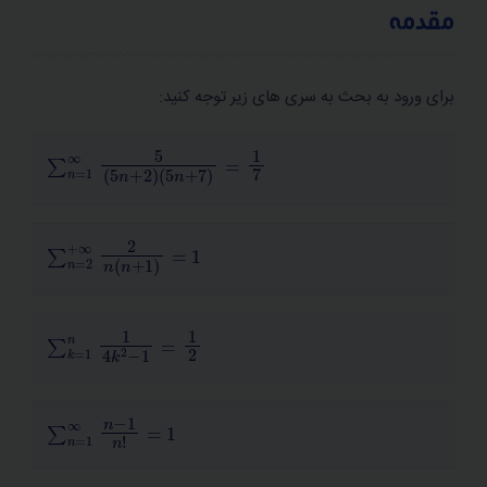
مقدمه
برای ورود به بحث به سری های زیر توجه کنید:
∑
n
=
1
∞
5
5
n
+
2
5
n
+
7
=
1
7
سرفصل‌های این مبحث
سری های ریاضی
∑
n
=
2
+
∞
2
n
n
+
1
=
1
تعریف سری
قاعده ادغام در سری
∑
k
=
1
n
1
4
k
2
−
1
=
1
2
همگرایی در سری
سری هندسی
∑
n
=
1
∞
n
−
1
n
!
=
1
سری همساز (هارمونیک)
سری ریمانی