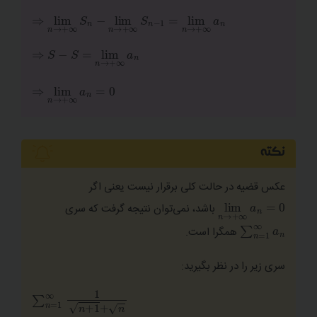
⇒
lim
n
→
+
∞
S
n
−
lim
n
→
+
∞
S
n
−
1
=
lim
n
→
+
∞
a
n
∞
a
n
⇒
a
n
=
0
⇒
نکته
عکس قضیه در حالت کلی برقرار نیست یعنی اگر
lim
n
→
+
∞
a
n
=
0
باشد، نمی‌توان نتیجه گرفت که سری
n
=
1
∞
a
n
∑
همگرا است.
سری زیر را در نظر بگیرید:
+
1
+
n
∑