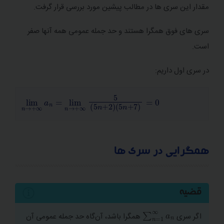
مقدار این سری ها در مطالب پیشین مورد بررسی قرار گرفت.
سری متناوب
سری های فوق همگرا هستند و حد جمله عمومی همه آنها صفر
سری توانی
است.
انواع آزمون
در سری اول داریم:
مجموع توان‌ های متشابه
lim
n
→
+
∞
a
n
=
lim
n
→
+
∞
5
5
n
+
2
5
n
+
7
=
0
همگرایی در سری ها
قضیه
n
=
1
∞
a
n
∑
اگر سری
همگرا باشد، آن‌گاه حد جمله عمومی آن