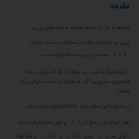
مقدمه
صبا بعد از حل یک مسئله هندسه به نکته جالبی پی برد.
سرفصل‌های این مبحث
او پی برد که اضلاع مثلث در مسئله‌اش، سه عدد متوالی
5
,
4
,
3
هستند و این مثلث، قائم‌الزاویه است.
عبارات درجه دوم
مقدمه‌‌ ای بر معادله درجه دوم
از خواهر بزرگ‌تر خود، درسا سوال کرد که آیا می‌توان مثلث
قائم‌الزاویه دیگری پیدا کرد که اضلاع آن سه عدد متوالی دیگر
حل معادله درجه دوم به فرم ناقص
باشند؟
حل معادله درجه دوم به روش اتحادها یا تجزیه
در پاسخ به این سوال، درسا مثلث قائم‌الزاویه ای رسم کرد.
حل معادله درجه دوم به روش مربع کامل
x
طول کوچک‌ ترین ضلع آن را
و طول اضلاع دیگر را اعداد
حل معادله درجه دوم به روش دستور b
x
+
2
x
+
1
x
متوالی بعد از
یعنی
و
در نظر گرفت:
حل معادله درجه دوم به روش دستور b پریم