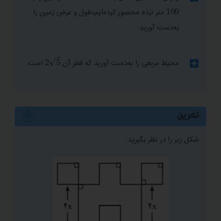
100
متر نرده محصور کرده‌ایم،طول و عرض زمین را
صفرهای تابع درجه دوم
به‌دست آورید.
2
5
محیط مربعی را به‌دست آورید که قطر آن
است.
شکل زیر را در نظر بگیرید:
تمرین
شکل زیر را در نظر بگیرید:
اگر طول و عرض این زمین بر حسب متر
و
در نظر
گرفته شود، داریم:
به کمک رابطۀ فیثاغورث، داریم:
از معادله دوم نتیجه می‌شود
و با جایگذاری در معادله