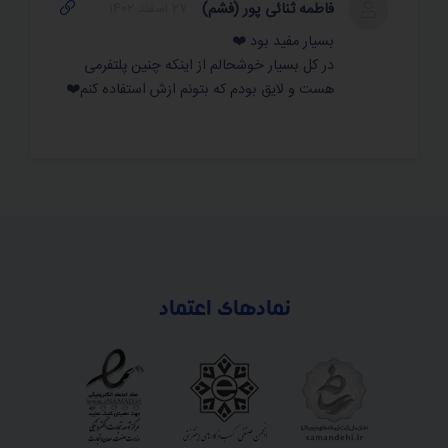
فاطمه ثنائی پور (فشم)
27 اسفند 1402
بسیار مفید بود ❤️
در کل بسیار خوشحالم از اینکه چنین پلتفرمی
هست و لایق بودم که بتونم ازش استفاده کنم❤️
نمادهای اعتماد