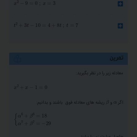
0
;
x
=
3
t
;
t
=
7
تمرین
معادله زیر را در نظر بگیرید:
+
x
−
1
=
0
β
α
اگر
و
ریشه های معادله فوق باشند و بدانیم:
α
6
+
β
6
=
18
α
7
+
β
7
=
−
29
حاصل عبارت زیر را بیاید.