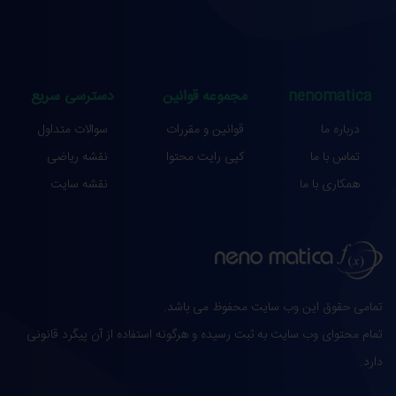
رابطه بین سه ضلع مثلث و دو زاویه آن
محاسبه ارتفاعات مثلث
nenomatica
مجموعه قوانین
دسترسی سریع
فاصله دو نقطه که بین آنها مانعی وجود دارد
درباره ما
قوانین و مقررات
سوالات متداول
فاصله دو نقطه كه در دسترس نیستند
تماس با ما
کپی رایت محتوا
نقشه ریاضی
فاصله محل تلاقی سه ارتفاع از راس‌ های مثلث
همکاری با ما
نقشه سایت
محاسبه مساحت مثلث
محاسبه طول نیمسازهای داخلی
محاسبه طول نیمسازهای خارجی
تمامی حقوق این وب سایت محفوظ می باشد.
محاسبه محیط مثلث بر حسب شعاع دایره محیطی
تمام محتوای وب سایت به ثبت رسیده و هرگونه استفاده از آن پیگرد قانونی
دارد.
محاسبه شعاع دایره محاطی داخلی و خارجی